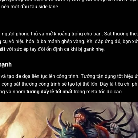
m nên một đầu tàu side lane.
người phòng thủ và mở khoảng trống cho bạn. Sát thương the
ng cụ vô hiệu hóa là ba mảnh ghép vàng. Khi đáp ứng đủ, bạn x
hất
với sức ép tay đôi ổn định cả khi bị gank nhẹ.
 mạnh
à tạo đe dọa liên tục lên công trình. Tướng tận dụng tốt hiệu 
cộng sát thương công trình sẽ tạo lợi thế lớn. Đây là tiêu chí p
ường và nhóm
tướng đẩy lẻ tốt nhất
trong meta tốc độ cao.