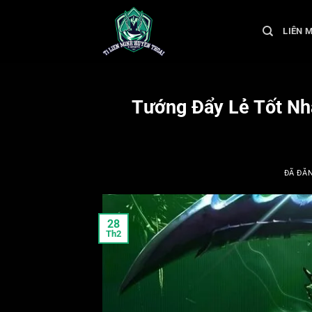
Chuyển
đến
LIÊN 
nội
dung
Tướng Đẩy Lẻ Tốt Nh
ĐÃ ĐĂ
28
Th2