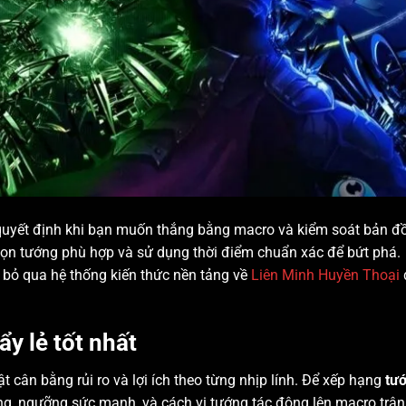
uyết định khi bạn muốn thắng bằng macro và kiểm soát bản đồ
 chọn tướng phù hợp và sử dụng thời điểm chuẩn xác để bứt phá.
 bỏ qua hệ thống kiến thức nền tảng về
Liên Minh Huyền Thoại
ẩy lẻ tốt nhất
ật cân bằng rủi ro và lợi ích theo từng nhịp lính. Để xếp hạng
tư
ng, ngưỡng sức mạnh, và cách vị tướng tác động lên macro trận