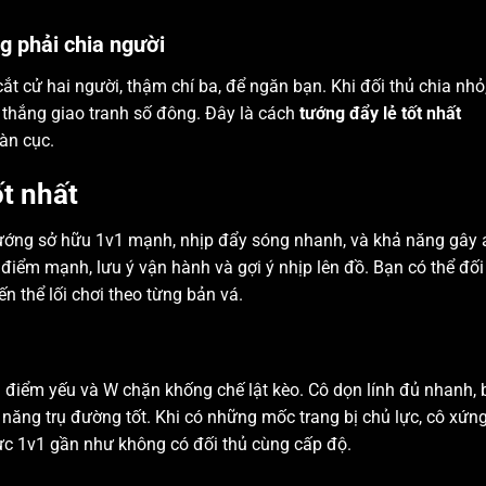
g phải chia người
ắt cử hai người, thậm chí ba, để ngăn bạn. Khi đối thủ chia nhỏ
thắng giao tranh số đông. Đây là cách
tướng đẩy lẻ tốt nhất
oàn cục.
t nhất
tướng sở hữu 1v1 mạnh, nhịp đẩy sóng nhanh, và khả năng gây 
m điểm mạnh, lưu ý vận hành và gợi ý nhịp lên đồ. Bạn có thể đối
 thể lối chơi theo từng bản vá.
tại điểm yếu và W chặn khống chế lật kèo. Cô dọn lính đủ nhanh,
ăng trụ đường tốt. Khi có những mốc trang bị chủ lực, cô xứn
ực 1v1 gần như không có đối thủ cùng cấp độ.