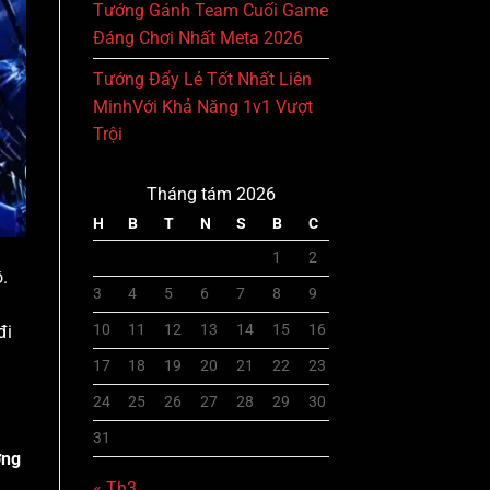
Tướng Gánh Team Cuối Game
Đáng Chơi Nhất Meta 2026
Tướng Đẩy Lẻ Tốt Nhất Liên
MinhVới Khả Năng 1v1 Vượt
Trội
Tháng tám 2026
H
B
T
N
S
B
C
1
2
.
3
4
5
6
7
8
9
10
11
12
13
14
15
16
đi
17
18
19
20
21
22
23
24
25
26
27
28
29
30
31
ớng
« Th3