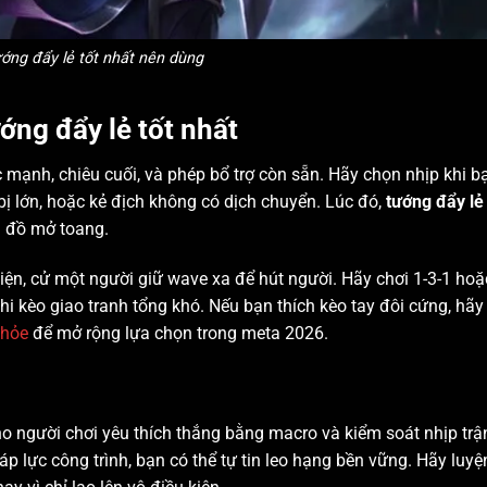
ớng đẩy lẻ tốt nhất nên dùng
ớng đẩy lẻ tốt nhất
mạnh, chiêu cuối, và phép bổ trợ còn sẵn. Hãy chọn nhịp khi b
bị lớn, hoặc kẻ địch không có dịch chuyển. Lúc đó,
tướng đẩy lẻ 
n đồ mở toang.
ện, cử một người giữ wave xa để hút người. Hãy chơi 1-3-1 hoặ
u khi kèo giao tranh tổng khó. Nếu bạn thích kèo tay đôi cứng, hãy
khỏe
để mở rộng lựa chọn trong meta 2026.
ho người chơi yêu thích thắng bằng macro và kiểm soát nhịp trậ
 áp lực công trình, bạn có thể tự tin leo hạng bền vững. Hãy luyệ