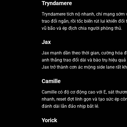
Tryndamere
Tryndamere tích nộ nhanh, chí mạng sớm và
trao đổi ngắn, rồi tốc biến rút lui khiến đố
vũ bão và ép địch chia người phòng thủ.
Jax
Jax mạnh dần theo thời gian, cường hóa đò
anh thắng trao đổi dài và bào trụ hiệu quả
Jax trở thành cơn ác mộng side lane rất khó
Camille
Camille có độ cơ động cao với E, sát thươ
nhanh, reset đợt lính gọn và tạo sức ép cô
đánh dài lẫn đảo nhịp bắt lẻ.
Yorick