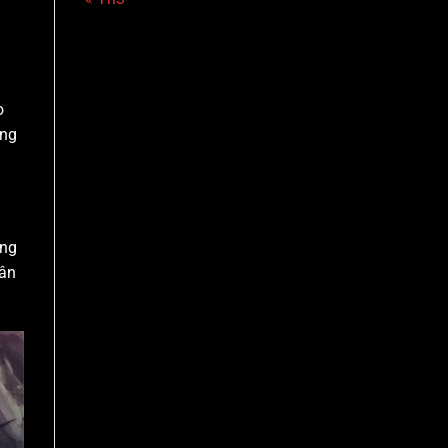
o
ứng
ứng
hân