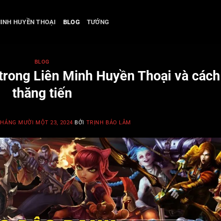
MINH HUYỀN THOẠI
BLOG
TƯỚNG
BLOG
 trong Liên Minh Huyền Thoại và cách
thăng tiến
HÁNG MƯỜI MỘT 23, 2024
BỞI
TRỊNH BẢO LÂM