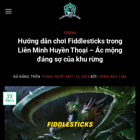
Chuyển
đến
nội
dung
TƯỚNG
Hướng dẫn chơi Fiddlesticks trong
Liên Minh Huyền Thoại – Ác mộng
đáng sợ của khu rừng
ĐÃ ĐĂNG TRÊN
THÁNG MƯỜI MỘT 23, 2024
BỞI
TRỊNH BẢO LÂM
23
Th11