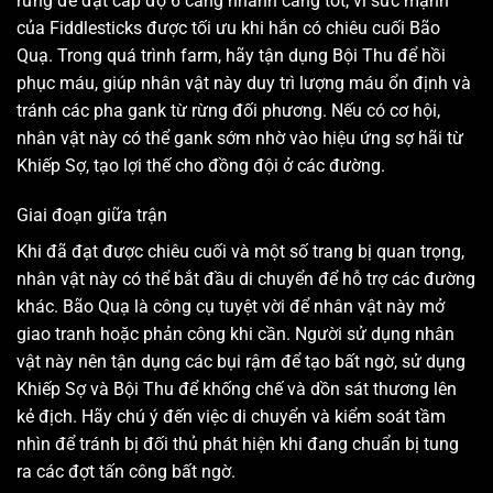
rừng để đạt cấp độ 6 càng nhanh càng tốt, vì sức mạnh
của Fiddlesticks được tối ưu khi hắn có chiêu cuối Bão
Quạ. Trong quá trình farm, hãy tận dụng Bội Thu để hồi
phục máu, giúp nhân vật này duy trì lượng máu ổn định và
tránh các pha gank từ rừng đối phương. Nếu có cơ hội,
nhân vật này có thể gank sớm nhờ vào hiệu ứng sợ hãi từ
Khiếp Sợ, tạo lợi thế cho đồng đội ở các đường.
Giai đoạn giữa trận
Khi đã đạt được chiêu cuối và một số trang bị quan trọng,
nhân vật này có thể bắt đầu di chuyển để hỗ trợ các đường
khác. Bão Quạ là công cụ tuyệt vời để nhân vật này mở
giao tranh hoặc phản công khi cần. Người sử dụng nhân
vật này nên tận dụng các bụi rậm để tạo bất ngờ, sử dụng
Khiếp Sợ và Bội Thu để khống chế và dồn sát thương lên
kẻ địch. Hãy chú ý đến việc di chuyển và kiểm soát tầm
nhìn để tránh bị đối thủ phát hiện khi đang chuẩn bị tung
ra các đợt tấn công bất ngờ.