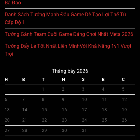
Bá Đạo
Danh Sách Tướng Mạnh Đầu Game Dễ Tạo Lợi Thế Từ
Cấp Độ 1
Tướng Gánh Team Cuối Game Đáng Chơi Nhất Meta 2026
Tướng Đẩy Lẻ Tốt Nhất Liên MinhVới Khả Năng 1v1 Vượt
Trội
Tháng bảy 2026
H
B
T
N
S
B
C
1
2
3
4
5
6
7
8
9
10
11
12
13
14
15
16
17
18
19
20
21
22
23
24
25
26
27
28
29
30
31