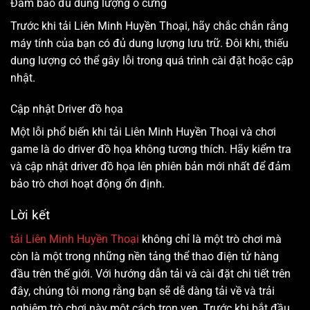
Đảm bảo đủ dung lượng ổ cứng
Trước khi tải Liên Minh Huyền Thoại, hãy chắc chắn rằng
máy tính của bạn có đủ dung lượng lưu trữ. Đôi khi, thiếu
dung lượng có thể gây lỗi trong quá trình cài đặt hoặc cập
nhật.
Cập nhật Driver đồ họa
Một lỗi phổ biến khi tải Liên Minh Huyền Thoại và chơi
game là do driver đồ họa không tương thích. Hãy kiểm tra
và cập nhật driver đồ họa lên phiên bản mới nhất để đảm
bảo trò chơi hoạt động ổn định.
Lời kết
tải Liên Minh Huyền Thoại
không chỉ là một trò chơi mà
còn là một trong những nền tảng thể thao điện tử hàng
đầu trên thế giới. Với hướng dẫn tải và cài đặt chi tiết trên
đây, chúng tôi mong rằng bạn sẽ dễ dàng tải về và trải
nghiệm trò chơi này một cách trọn vẹn. Trước khi bắt đầu,