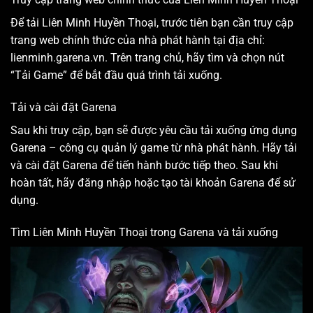
Để tải Liên Minh Huyền Thoại, trước tiên bạn cần truy cập
trang web chính thức của nhà phát hành tại địa chỉ:
lienminh.garena.vn. Trên trang chủ, hãy tìm và chọn nút
“Tải Game” để bắt đầu quá trình tải xuống.
Tải và cài đặt Garena
Sau khi truy cập, bạn sẽ được yêu cầu tải xuống ứng dụng
Garena – công cụ quản lý game từ nhà phát hành. Hãy tải
và cài đặt Garena để tiến hành bước tiếp theo. Sau khi
hoàn tất, hãy đăng nhập hoặc tạo tài khoản Garena để sử
dụng.
Tìm Liên Minh Huyền Thoại trong Garena và tải xuống