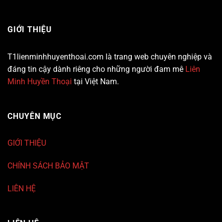
GIỚI THIỆU
T1lienminhhuyenthoai.com là trang web chuyên nghiệp và
đáng tin cậy dành riêng cho những người đam mê
Liên
Minh Huyền Thoại
tại Việt Nam.
CHUYÊN MỤC
GIỚI THIỆU
CHÍNH SÁCH BẢO MẬT
LIÊN HỆ