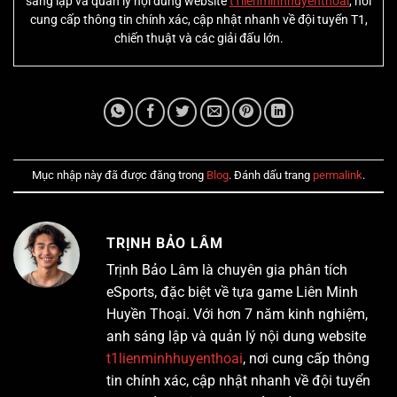
sáng lập và quản lý nội dung website
t1lienminhhuyenthoai
, nơi
cung cấp thông tin chính xác, cập nhật nhanh về đội tuyển T1,
chiến thuật và các giải đấu lớn.
Mục nhập này đã được đăng trong
Blog
. Đánh dấu trang
permalink
.
TRỊNH BẢO LÂM
Trịnh Bảo Lâm là chuyên gia phân tích
eSports, đặc biệt về tựa game Liên Minh
Huyền Thoại. Với hơn 7 năm kinh nghiệm,
anh sáng lập và quản lý nội dung website
t1lienminhhuyenthoai
, nơi cung cấp thông
tin chính xác, cập nhật nhanh về đội tuyển